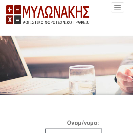
MEN
Ονομ/νυμο: